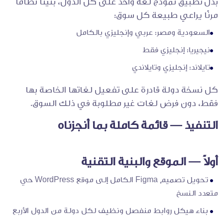
بدل تطبيق نموذج لغة واحد على كل الدول، بنينا نظامًا
مرنًا يراعي طبيعة كل سوق:
السعودية ومصر: عربي وإنجليزي بالكامل
نيجيريا: إنجليزي فقط
تايلاند: إنجليزي وتايلاندي
كل نسخة دولة قادرة على تفعيل لغاتها الخاصة بها
فقط، دون فرض لغات غير مطلوبة في ذلك السوق.
التنفيذ — قائمة كاملة بما أنجزناه
أولاً — الموقع والبنية التقنية
تحويل تصميم Figma الكامل إلى موقع WordPress حي
متعدد النسخ
بناء هيكل روابط منفصل ونظيف لكل دولة من الدول الأربع