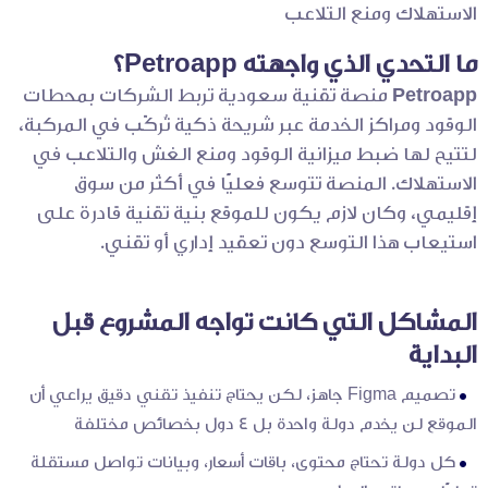
الاستهلاك ومنع التلاعب
ما التحدي الذي واجهته Petroapp؟
Petroapp
منصة تقنية سعودية تربط الشركات بمحطات
الوقود ومراكز الخدمة عبر شريحة ذكية تُركّب في المركبة،
لتتيح لها ضبط ميزانية الوقود ومنع الغش والتلاعب في
الاستهلاك. المنصة تتوسع فعليًا في أكثر من سوق
إقليمي، وكان لازم يكون للموقع بنية تقنية قادرة على
استيعاب هذا التوسع دون تعقيد إداري أو تقني.
المشاكل التي كانت تواجه المشروع قبل
البداية
تصميم Figma جاهز، لكن يحتاج تنفيذ تقني دقيق يراعي أن
الموقع لن يخدم دولة واحدة بل 4 دول بخصائص مختلفة
كل دولة تحتاج محتوى، باقات أسعار، وبيانات تواصل مستقلة