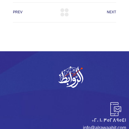
PREV
NEXT
+20 10 35289541
info@alrawaabit.com